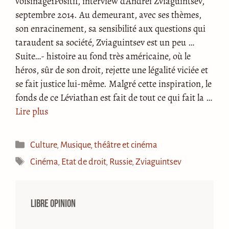
voisinage1Positif, interview d’Andreï Zviaguintsev,
septembre 2014. Au demeurant, avec ses thèmes,
son enracinement, sa sensibilité aux questions qui
taraudent sa société, Zviaguintsev est un peu …
Suite…- histoire au fond très américaine, où le
héros, sûr de son droit, rejette une légalité viciée et
se fait justice lui-même. Malgré cette inspiration, le
fonds de ce Léviathan est fait de tout ce qui fait la …
Lire plus
Catégories
Culture
,
Musique, théâtre et cinéma
Étiquettes
Cinéma
,
Etat de droit
,
Russie
,
Zviaguintsev
Libre opinion