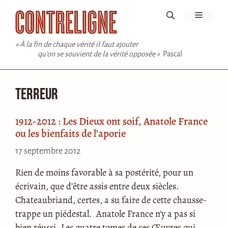
Aller
Menu
au
contenu
« À la fin de chaque vérité il faut ajouter
qu'on se souvient de la vérité opposée »
Pascal
Terreur
1912-2012 : Les Dieux ont soif, Anatole France
ou les bienfaits de l’aporie
17 septembre 2012
Rien de moins favorable à sa postérité, pour un
écrivain, que d’être assis entre deux siècles.
Chateaubriand, certes, a su faire de cette chausse-
trappe un piédestal. Anatole France n’y a pas si
bien réussi. Les quatre tomes de ses Œuvres qui