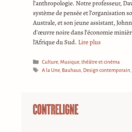
l’anthropologie. Notre professeur, D
système de pensée et l’organisation 
Australe, et son jeune assistant, Johnny
d’œuvre noire dans l’économie minière 
l’Afrique du Sud.
Lire plus
Catégories
Culture
,
Musique, théâtre et cinéma
Étiquettes
A la Une
,
Bauhaus
,
Design contemporain