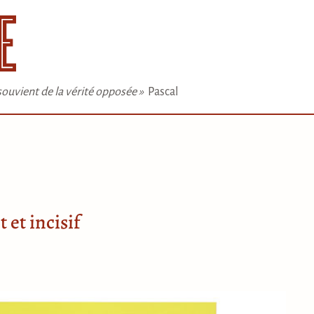
e souvient de la vérité opposée »
Pascal
 et incisif