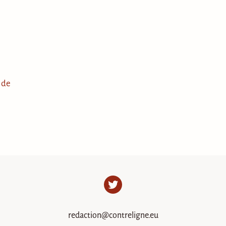
 de
Twitter
redaction@contreligne.eu