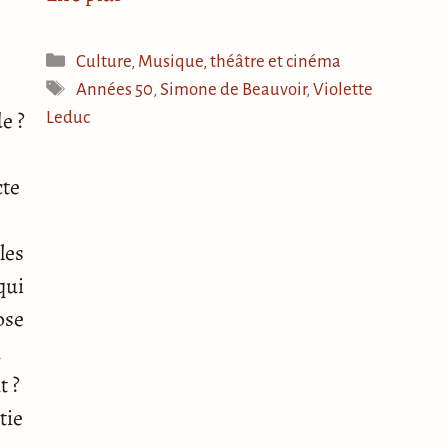
Catégories
Culture
,
Musique, théâtre et cinéma
Étiquettes
Années 50
,
Simone de Beauvoir
,
Violette
e ?
Leduc
cte
les
qui
ose
n
t ?
tie