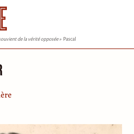
e souvient de la vérité opposée »
Pascal
r
ière