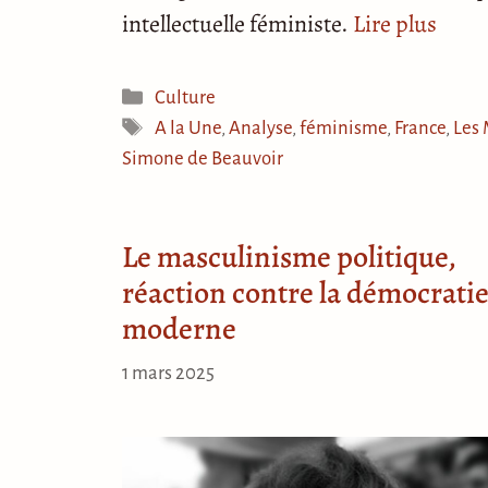
intellectuelle féministe.
Lire plus
Catégories
Culture
Étiquettes
A la Une
,
Analyse
,
féminisme
,
France
,
Les
Simone de Beauvoir
Le masculinisme politique,
réaction contre la démocrati
moderne
1 mars 2025