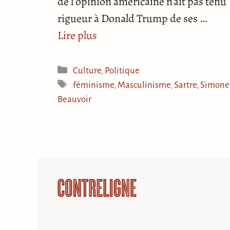
de l’opinion américaine n’ait pas tenu
rigueur à Donald Trump de ses …
Lire plus
Catégories
Culture
,
Politique
Étiquettes
féminisme
,
Masculinisme
,
Sartre
,
Simone
Beauvoir