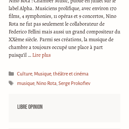
Nino Rota : Chamber Music, publié en juillet sur le
label Alpha. Musiciens prolifique, avec environ 170
films, 4 symphonies, 11 opéras et 9 concertos, Nino
Rota ne fut pas seulement le collaborateur de
Federico Fellini mais aussi un grand compositeur du
XXème siècle. Parmi ses créations, la musique de
chambre a toujours occupé une place à part
puisqu’il …
Lire plus
Catégories
Culture
,
Musique, théâtre et cinéma
Étiquettes
musique
,
Nino Rota
,
Serge Prokofiev
Libre opinion