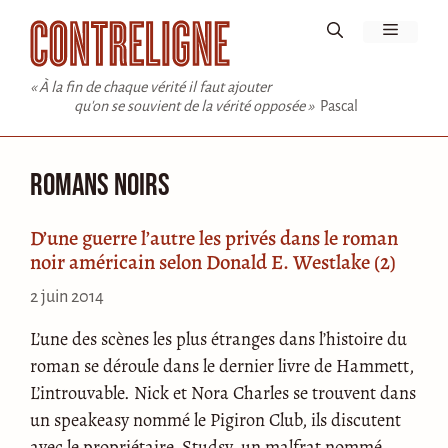
Aller
Menu
au
contenu
« À la fin de chaque vérité il faut ajouter
qu'on se souvient de la vérité opposée »
Pascal
romans noirs
D’une guerre l’autre les privés dans le roman
noir américain selon Donald E. Westlake (2)
2 juin 2014
L’une des scènes les plus étranges dans l’histoire du
roman se déroule dans le dernier livre de Hammett,
L’introuvable. Nick et Nora Charles se trouvent dans
un speakeasy nommé le Pigiron Club, ils discutent
avec le propriétaire, Studsy, un malfrat nommé