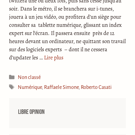
twittera une ou deux fois, puis sans cesse jusqu’au
soir. Dans le métro, il se branchera sur i-tunes,
jouera à un jeu vidéo, ou profitera d’un siège pour
consulter sa tablette numérique, glissant un index
expert sur l‘écran. Il passera ensuite près de 12
heures devant un ordinateur, ne quittant son travail
sur des logiciels experts – dont il ne cessera
d’updater les …
Lire plus
Catégories
Non classé
Étiquettes
Numérique
,
Raffaele Simone
,
Roberto Casati
Libre opinion