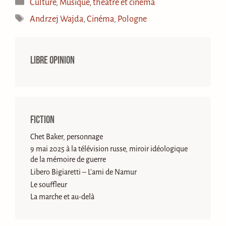
Catégories
Culture
,
Musique, théâtre et cinéma
Étiquettes
Andrzej Wajda
,
Cinéma
,
Pologne
Libre opinion
Fiction
Chet Baker, personnage
9 mai 2025 à la télévision russe, miroir idéologique
de la mémoire de guerre
Libero Bigiaretti – L’ami de Namur
Le souffleur
La marche et au-delà