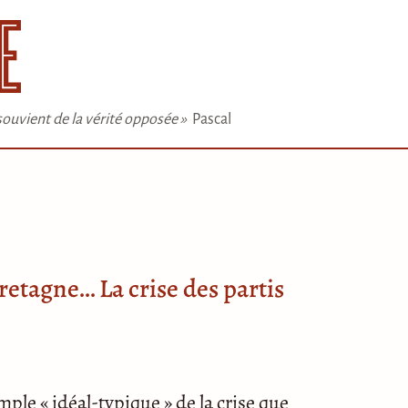
e souvient de la vérité opposée »
Pascal
etagne… La crise des partis
mple « idéal-typique » de la crise que