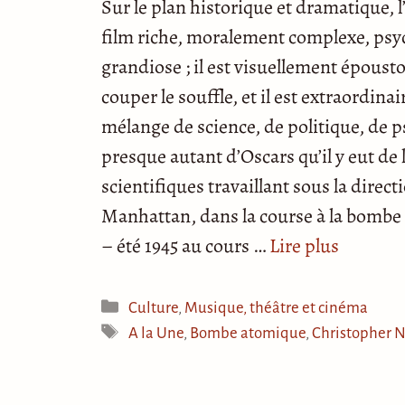
Sur le plan historique et dramatique,
film riche, moralement complexe, ps
grandiose ; il est visuellement épous
couper le souffle, et il est extraordin
mélange de science, de politique, de p
presque autant d’Oscars qu’il y eut de
scientifiques travaillant sous la dire
Manhattan, dans la course à la bombe a
– été 1945 au cours …
Lire plus
Catégories
Culture
,
Musique, théâtre et cinéma
Étiquettes
A la Une
,
Bombe atomique
,
Christopher 