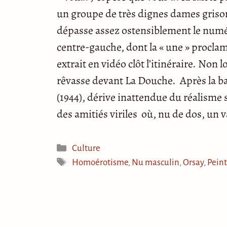
un groupe de très dignes dames grison
dépasse assez ostensiblement le numé
centre-gauche, dont la « une » proclam
extrait en vidéo clôt l’itinéraire. Non
rêvasse devant La Douche. Après la ba
(1944), dérive inattendue du réalisme 
des amitiés viriles où, nu de dos, u
Catégories
Culture
Étiquettes
Homoérotisme
,
Nu masculin
,
Orsay
,
Pein