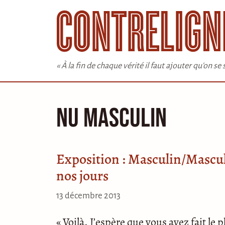
Aller
au
contenu
« À la fin de chaque vérité il faut ajouter qu'on s
Nu masculin
Exposition : Masculin/Mascul
nos jours
13 décembre 2013
« Voilà. J’espère que vous avez fait le p