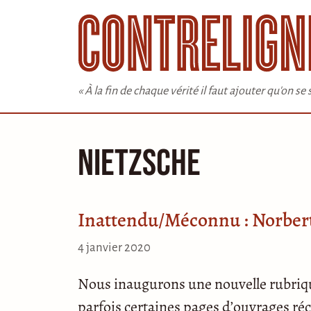
Aller
au
contenu
« À la fin de chaque vérité il faut ajouter qu'on s
Nietzsche
Inattendu/​Méconnu : Norbert
4 janvier 2020
Nous inaugurons une nouvelle rubriqu
parfois certaines pages d’ouvrages réc