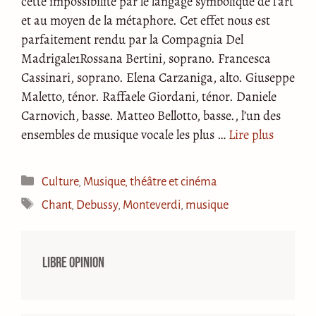
cette impossibilité par le langage symbolique de l’art
et au moyen de la métaphore. Cet effet nous est
parfaitement rendu par la Compagnia Del
Madrigale1Rossana Bertini, soprano. Francesca
Cassinari, soprano. Elena Carzaniga, alto. Giuseppe
Maletto, ténor. Raffaele Giordani, ténor. Daniele
Carnovich, basse. Matteo Bellotto, basse., l’un des
ensembles de musique vocale les plus …
Lire plus
Catégories
Culture
,
Musique, théâtre et cinéma
Étiquettes
Chant
,
Debussy
,
Monteverdi
,
musique
Libre opinion