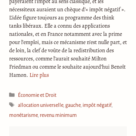
payeraient l’impôt au sens classique, et les
nécessiteux auraient un chèque d’« impôt négatif ».
L’idée figure toujours au programme des think
tanks libéraux. Elle a connu des applications
nationales, et en France notamment avec la prime
pour l’emploi, mais ce mécanisme n’est nulle part, et
de loin, la clef de voûte de la redistribution des
ressources, comme l’aurait souhaité Milton
Friedman ou comme le souhaite aujourd’hui Benoît
Hamon.
Lire plus
Catégories
Économie et Droit
Étiquettes
allocation universelle
,
gauche
,
impôt négatif
,
monétarisme
,
revenu minimum