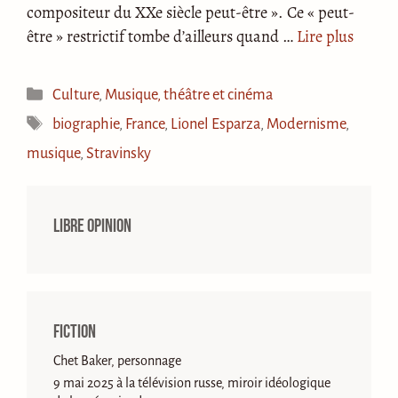
compositeur du XXe siècle peut-être ». Ce « peut-
être » restrictif tombe d’ailleurs quand …
Lire plus
Catégories
Culture
,
Musique, théâtre et cinéma
Étiquettes
biographie
,
France
,
Lionel Esparza
,
Modernisme
,
musique
,
Stravinsky
Libre opinion
Fiction
Chet Baker, personnage
9 mai 2025 à la télévision russe, miroir idéologique