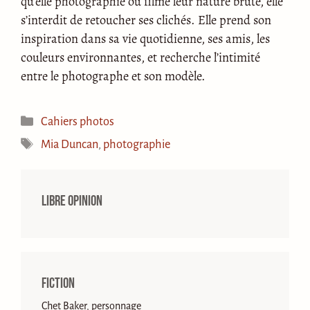
qu’elle photographie ou filme leur nature brute, elle
s’interdit de retoucher ses clichés. Elle prend son
inspiration dans sa vie quotidienne, ses amis, les
couleurs environnantes, et recherche l’intimité
entre le photographe et son modèle.
Catégories
Cahiers photos
Étiquettes
Mia Duncan
,
photographie
Libre opinion
Fiction
Chet Baker, personnage