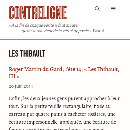
Aller
Menu
au
contenu
« À la fin de chaque vérité il faut ajouter
qu'on se souvient de la vérité opposée »
Pascal
Les Thibault
Roger Martin du Gard, l’été 14, « Les Thibault,
III »
20 juin 2014
Enfin, les deux jeunes gens purent approcher à leur
tour. Sur la petite feuille rectangulaire, fixée au
carreau par quatre pains à cacheter rosâtres, une
écriture impersonnelle, appliquée, une écriture de
femme, avait tracé ces trois lignes, sagement