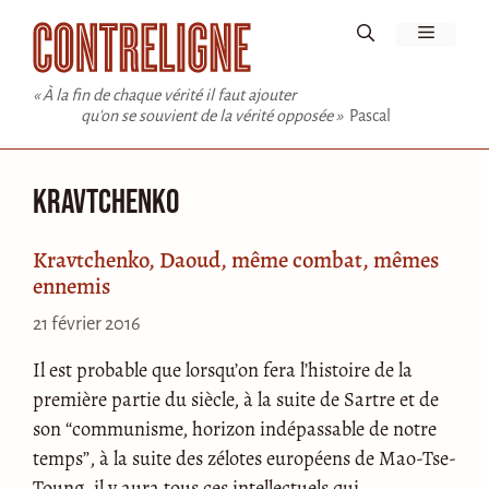
Aller
Menu
au
contenu
« À la fin de chaque vérité il faut ajouter
qu'on se souvient de la vérité opposée »
Pascal
Kravtchenko
Kravtchenko, Daoud, même combat, mêmes
ennemis
21 février 2016
Il est probable que lorsqu’on fera l’histoire de la
première partie du siècle, à la suite de Sartre et de
son “communisme, horizon indépassable de notre
temps”, à la suite des zélotes européens de Mao-Tse-
Toung, il y aura tous ces intellectuels qui