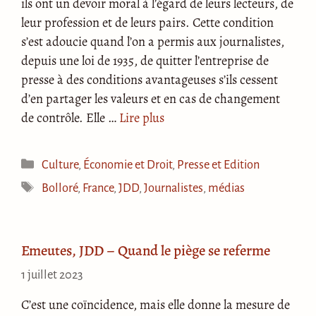
ils ont un devoir moral à l’égard de leurs lecteurs, de
leur profession et de leurs pairs. Cette condition
s’est adoucie quand l’on a permis aux journalistes,
depuis une loi de 1935, de quitter l’entreprise de
presse à des conditions avantageuses s’ils cessent
d’en partager les valeurs et en cas de changement
de contrôle. Elle …
Lire plus
Catégories
Culture
,
Économie et Droit
,
Presse et Edition
Étiquettes
Bolloré
,
France
,
JDD
,
Journalistes
,
médias
Emeutes, JDD – Quand le piège se referme
1 juillet 2023
C’est une coïncidence, mais elle donne la mesure de