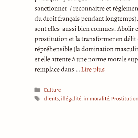
sanctionner / reconnaitre et réglementer
du droit français pendant longtemps)
sont elles-aussi bien connues. Abolir et
prostitution et la transformer en délit
répréhensible (la domination masculin
et elle attente à une norme morale sup
remplace dans …
Lire plus
Catégories
Culture
Étiquettes
clients
,
illégalité
,
immoralité
,
Prostitutio