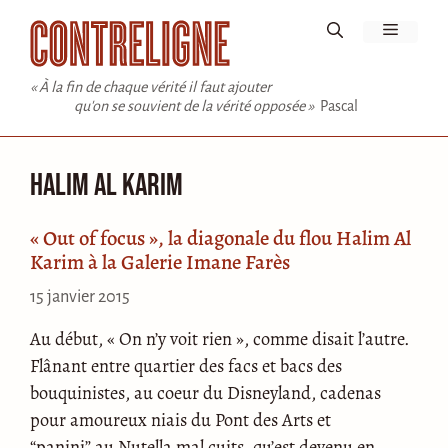
Aller
Menu
au
contenu
« À la fin de chaque vérité il faut ajouter
qu'on se souvient de la vérité opposée »
Pascal
Halim Al Karim
« Out of focus », la diagonale du flou Halim Al
Karim à la Galerie Imane Farès
15 janvier 2015
Au début, « On n’y voit rien », comme disait l’autre.
Flânant entre quartier des facs et bacs des
bouquinistes, au coeur du Disneyland, cadenas
pour amoureux niais du Pont des Arts et
“panini” au Nutella mal cuits, qu’est devenu en