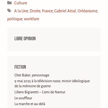
Catégories
Culture
Étiquettes
A la Une
,
Droite
,
France
,
Gabriel Attal
,
Orléanisme
,
politique
,
workfare
Libre opinion
Fiction
Chet Baker, personnage
9 mai 2025 à la télévision russe, miroir idéologique
de la mémoire de guerre
Libero Bigiaretti – L’ami de Namur
Le souffleur
La marche et au-delà