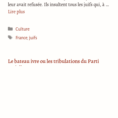
leur avait refusée. Ils insultent tous les juifs qui, à …
Lire plus
Catégories
Culture
Étiquettes
France
,
juifs
Le bateau ivre ou les tribulations du Parti
socialiste
22 septembre 2014
La dernière semaine du mois d’août aura été riche
en évènements politiques. Du limogeage des
ministres frondeurs à la standing ovation faite par
le Medef à Manuel Valls, on a assisté en mode
accéléré à ce qui pourrait apparaître comme un