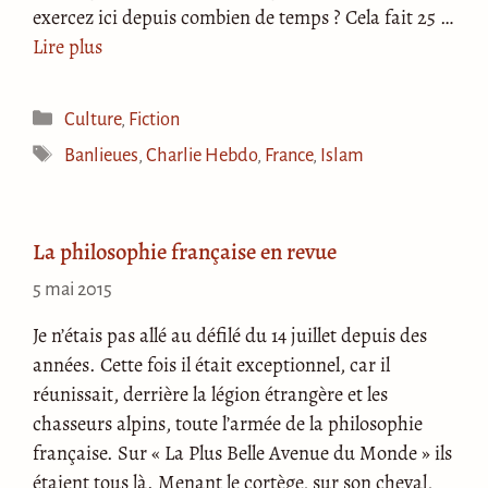
exercez ici depuis combien de temps ? Cela fait 25 …
Lire plus
Catégories
Culture
,
Fiction
Étiquettes
Banlieues
,
Charlie Hebdo
,
France
,
Islam
La philosophie française en revue
5 mai 2015
Je n’étais pas allé au défilé du 14 juillet depuis des
années. Cette fois il était exceptionnel, car il
réunissait, derrière la légion étrangère et les
chasseurs alpins, toute l’armée de la philosophie
française. Sur « La Plus Belle Avenue du Monde » ils
étaient tous là. Menant le cortège, sur son cheval,