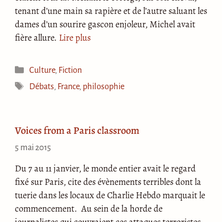
tenant d’une main sa rapière et de l’autre saluant les
dames d’un sourire gascon enjoleur, Michel avait
fière allure.
Lire plus
Catégories
Culture
,
Fiction
Étiquettes
Débats
,
France
,
philosophie
Voices from a Paris classroom
5 mai 2015
Du 7 au 11 janvier, le monde entier avait le regard
fixé sur Paris, cite des évènements terribles dont la
tuerie dans les locaux de Charlie Hebdo marquait le
commencement. Au sein de la horde de
journalistes qui couvraient ces attaques terroristes,