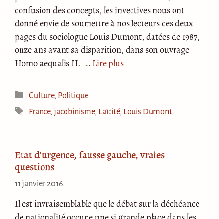
confusion des concepts, les invectives nous ont
donné envie de soumettre à nos lecteurs ces deux
pages du sociologue Louis Dumont, datées de 1987,
onze ans avant sa disparition, dans son ouvrage
Homo aequalis II. …
Lire plus
Catégories
Culture
,
Politique
Étiquettes
France
,
jacobinisme
,
Laïcité
,
Louis Dumont
Etat d’urgence, fausse gauche, vraies
questions
11 janvier 2016
Il est invraisemblable que le débat sur la déchéance
de nationalité occupe une si grande place dans les