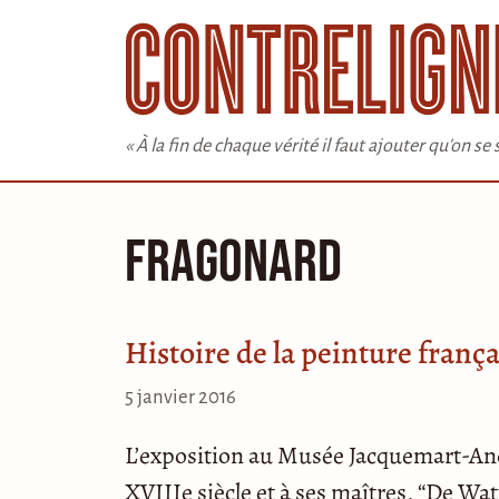
Aller
au
contenu
« À la fin de chaque vérité il faut ajouter qu'on s
Fragonard
Histoire de la peinture frança
5 janvier 2016
L’exposition au Musée Jacquemart-And
XVIIIe siècle et à ses maîtres, “De Wat