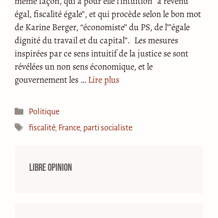
même façon, qui a pour elle l’intuition “à revenu
égal, fiscalité égale”, et qui procède selon le bon mot
de Karine Berger, “économiste” du PS, de l’”égale
dignité du travail et du capital”. Les mesures
inspirées par ce sens intuitif de la justice se sont
révélées un non sens économique, et le
gouvernement les …
Lire plus
Catégories
Politique
Étiquettes
fiscalité
,
France
,
parti socialiste
Libre opinion