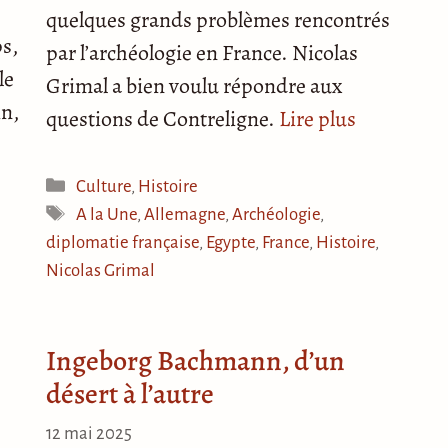
quelques grands problèmes rencontrés
s,
par l’archéologie en France. Nicolas
le
Grimal a bien voulu répondre aux
in,
questions de Contreligne.
Lire plus
Catégories
Culture
,
Histoire
Étiquettes
A la Une
,
Allemagne
,
Archéologie
,
diplomatie française
,
Egypte
,
France
,
Histoire
,
Nicolas Grimal
Ingeborg Bachmann, d’un
désert à l’autre
12 mai 2025