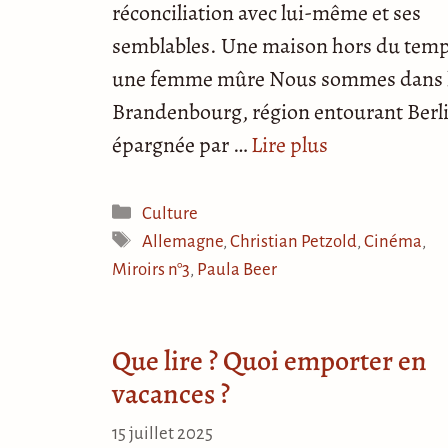
réconciliation avec lui-même et ses
semblables. Une maison hors du temp
une femme mûre Nous sommes dans 
Brandenbourg, région entourant Berl
épargnée par …
Lire plus
Catégories
Culture
Étiquettes
Allemagne
,
Christian Petzold
,
Cinéma
,
Miroirs n°3
,
Paula Beer
Que lire ? Quoi emporter en
vacances ?
15 juillet 2025