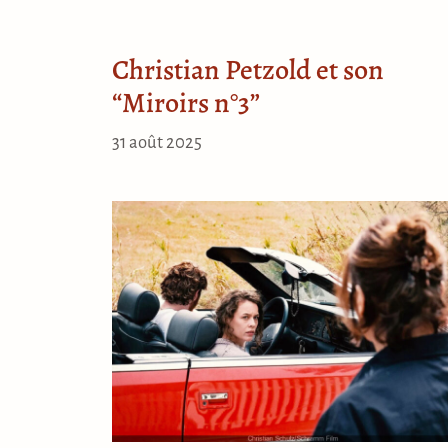
Christian Petzold et son
“Miroirs n°3”
31 août 2025