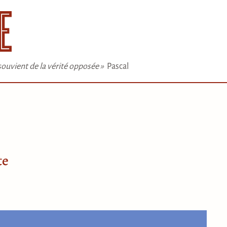
e souvient de la vérité opposée »
Pascal
te