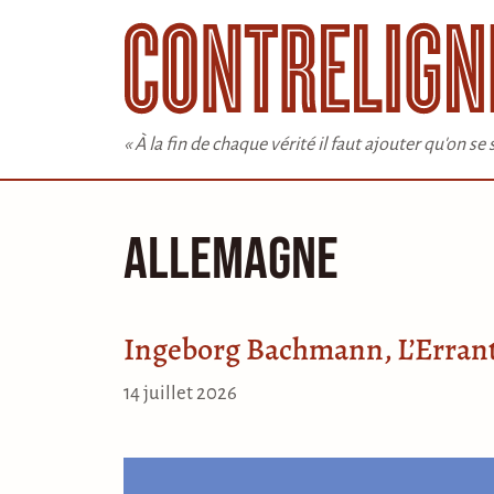
Aller
au
contenu
« À la fin de chaque vérité il faut ajouter qu'on s
Allemagne
Ingeborg Bachmann, L’Erran
14 juillet 2026