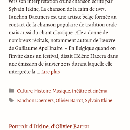
vers son interprétation d’une chanson écrite par
Sylvain Itkine, La chanson de la faim de 1937.
Fanchon Daetmers est une artiste belge formée au
contact de la chanson populaire de tradition orale
mais aussi du chant classique. Elle a donné de
nombreux récitals, notamment autour de l’œuvre
de Guillaume Apollinaire. « En Belgique quand on
l’invite dans un festival, disait Hélène Hazera dans
une émission de janvier 2015 durant laquelle elle
interprète la …
Lire plus
Catégories
Culture
,
Histoire
,
Musique, théâtre et cinéma
Étiquettes
Fanchon Daemers
,
Olivier Barrot
,
Sylvain Itkine
Portrait d’Itkine, d’Olivier Barrot