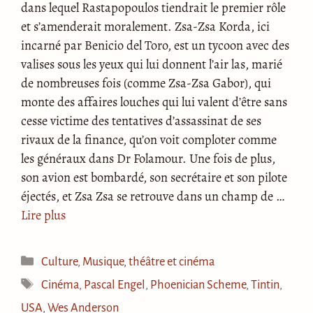
dans lequel Rastapopoulos tiendrait le premier rôle
et s’amenderait moralement. Zsa-Zsa Korda, ici
incarné par Benicio del Toro, est un tycoon avec des
valises sous les yeux qui lui donnent l’air las, marié
de nombreuses fois (comme Zsa-Zsa Gabor), qui
monte des affaires louches qui lui valent d’être sans
cesse victime des tentatives d’assassinat de ses
rivaux de la finance, qu’on voit comploter comme
les généraux dans Dr Folamour. Une fois de plus,
son avion est bombardé, son secrétaire et son pilote
éjectés, et Zsa Zsa se retrouve dans un champ de …
Lire plus
Catégories
Culture
,
Musique, théâtre et cinéma
Étiquettes
Cinéma
,
Pascal Engel
,
Phoenician Scheme
,
Tintin
,
USA
,
Wes Anderson