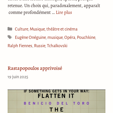
retenue. Un choix qui, paradoxalement, apparaît
comme profondément …
Lire plus
Catégories
Culture
,
Musique, théâtre et cinéma
Étiquettes
Eugène Onéguine
,
musique
,
Opéra
,
Pouchkine
,
Ralph Fiennes
,
Russie
,
Tchaïkovski
Rastapopoulos apprivoisé
19 juin 2025