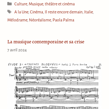
Catégories
Culture
,
Musique, théâtre et cinéma
Étiquettes
A la Une
,
Cinéma
,
Il reste encore demain
,
Italie
,
Mélodrame
,
Néoréalisme
,
Paola Palma
La musique contemporaine et sa crise
7 avril 2024