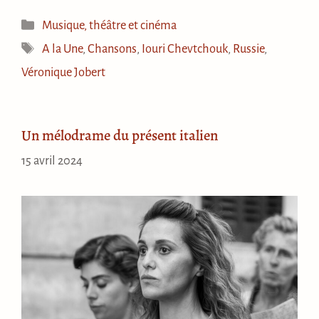
Catégories
Musique, théâtre et cinéma
Étiquettes
A la Une
,
Chansons
,
Iouri Chevtchouk
,
Russie
,
Véronique Jobert
Un mélodrame du présent italien
15 avril 2024