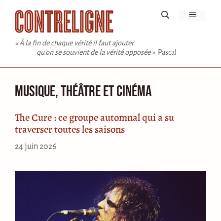
Aller
Menu
au
contenu
« À la fin de chaque vérité il faut ajouter
qu'on se souvient de la vérité opposée »
Pascal
Musique, théâtre et cinéma
The Cure : ce groupe automnal qui a su
traverser toutes les saisons
24 juin 2026