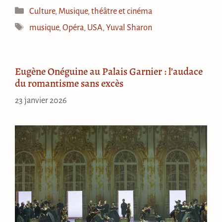
Catégories
Culture
,
Musique, théâtre et cinéma
Étiquettes
musique
,
Opéra
,
USA
,
Yuval Sharon
Eugène Onéguine au Palais Garnier : l’audace
du romantisme sans excès
23 janvier 2026