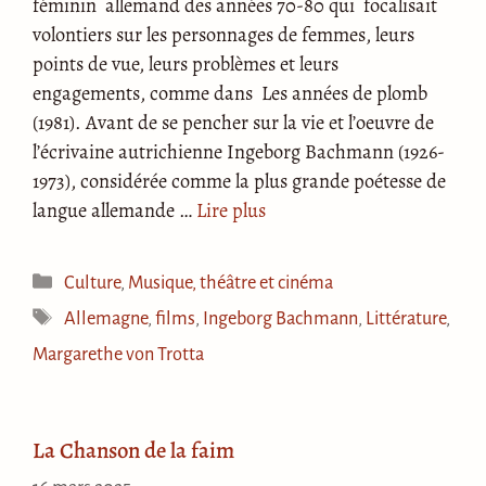
féminin allemand des années 70-80 qui focalisait
volontiers sur les personnages de femmes, leurs
points de vue, leurs problèmes et leurs
engagements, comme dans Les années de plomb
(1981). Avant de se pencher sur la vie et l’oeuvre de
l’écrivaine autrichienne Ingeborg Bachmann (1926-
1973), considérée comme la plus grande poétesse de
langue allemande …
Lire plus
Catégories
Culture
,
Musique, théâtre et cinéma
Étiquettes
Allemagne
,
films
,
Ingeborg Bachmann
,
Littérature
,
Margarethe von Trotta
La Chanson de la faim