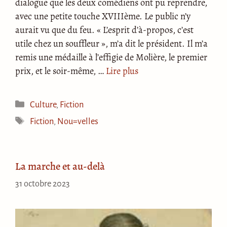
dialogue que les deux comédiens ont pu reprendre,
avec une petite touche XVIIIème. Le public n’y
aurait vu que du feu. « L’esprit d’à-propos, c’est
utile chez un souffleur », m’a dit le président. Il m’a
remis une médaille à l’effigie de Molière, le premier
prix, et le soir-même, …
Lire plus
Catégories
Culture
,
Fiction
Étiquettes
Fiction
,
Nou=velles
La marche et au-delà
31 octobre 2023