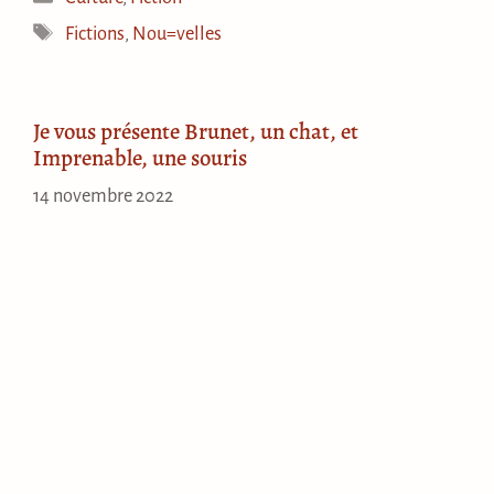
Étiquettes
Fictions
,
Nou=velles
Je vous présente Brunet, un chat, et
Imprenable, une souris
14 novembre 2022