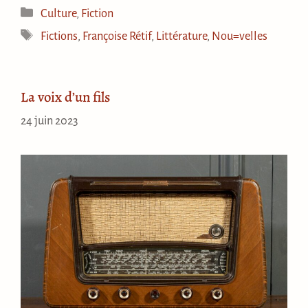
Catégories
Culture
,
Fiction
Étiquettes
Fictions
,
Françoise Rétif
,
Littérature
,
Nou=velles
La voix d’un fils
24 juin 2023