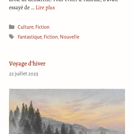
essayé de …
Lire plus
Catégories
Culture
,
Fiction
Étiquettes
Fantastique
,
Fiction
,
Nouvelle
Voyage d’hiver
22 juillet 2023