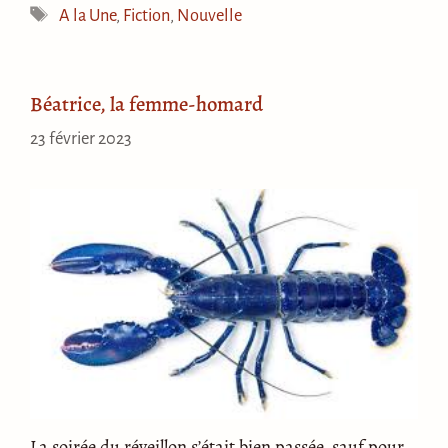
Étiquettes
A la Une
,
Fiction
,
Nouvelle
Béatrice, la femme-homard
23 février 2023
La soirée du réveillon s’était bien passée, sauf pour