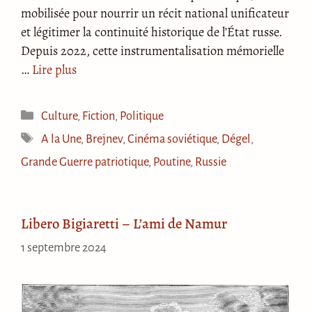
mobilisée pour nourrir un récit national unificateur
et légitimer la continuité historique de l’État russe.
Depuis 2022, cette instrumentalisation mémorielle
…
Lire plus
Catégories
Culture
,
Fiction
,
Politique
Étiquettes
A la Une
,
Brejnev
,
Cinéma soviétique
,
Dégel
,
Grande Guerre patriotique
,
Poutine
,
Russie
Libero Bigiaretti – L’ami de Namur
1 septembre 2024