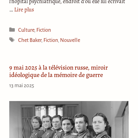
l’hôpital psychiatrique, endroit d’où elle lui écrivait
…
Lire plus
Catégories
Culture
,
Fiction
Étiquettes
Chet Baker
,
Fiction
,
Nouvelle
9 mai 2025 à la télévision russe, miroir
idéologique de la mémoire de guerre
13 mai 2025