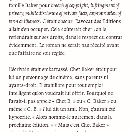
famille Baker pour
breach of copyright
,
infringment of
privacy, public disclosure of private facts, appropriation of
term or likeness
. C’était obscur. L’avocat des Editions
allait s’en occuper. Cela coûterait cher ; on le
retiendrait sur ses droits, dans le respect du contrat
évidemment. Le roman ne serait pas réédité avant
que l’affaire ne soit réglée.
L’écrivain était embarrassé. Chet Baker était pour
lui un personnage de cinéma, sans parents ni
ayants-droit. Il était libre pour tout emploi
intelligent qu’on voudrait lui offrir. Pourquoi ne
l’avait-il pas appelé « Chet B. » ou « C. Baker » ou
même « C. B. » ? lui dit un ami. Non, ç’aurait été
hypocrite. « Alors nomme-le autrement dans la
prochaine édition. » « Mais c’est Chet Baker »