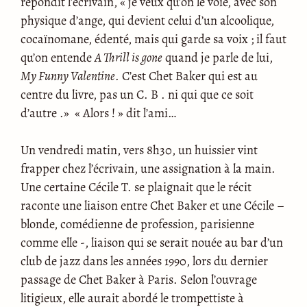
répondit l’écrivain, « je veux qu’on le voie, avec son
physique d’ange, qui devient celui d’un alcoolique,
cocaïnomane, édenté, mais qui garde sa voix ; il faut
qu’on entende
A Thrill is gone
quand je parle de lui,
My Funny Valentine
. C’est Chet Baker qui est au
centre du livre, pas un C. B . ni qui que ce soit
d’autre .» « Alors ! » dit l’ami…
Un vendredi matin, vers 8h30, un huissier vint
frapper chez l’écrivain, une assignation à la main.
Une certaine Cécile T. se plaignait que le récit
raconte une liaison entre Chet Baker et une Cécile –
blonde, comédienne de profession, parisienne
comme elle -, liaison qui se serait nouée au bar d’un
club de jazz dans les années 1990, lors du dernier
passage de Chet Baker à Paris. Selon l’ouvrage
litigieux, elle aurait abordé le trompettiste à