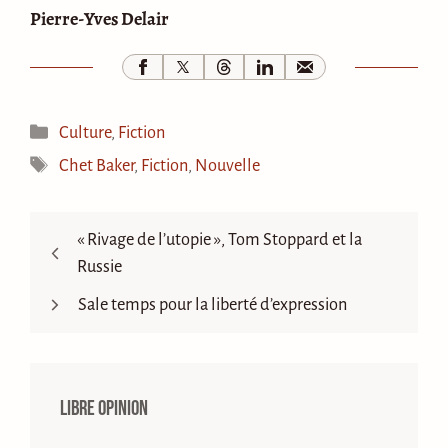
Pierre-Yves Delair
Catégories
Culture
,
Fiction
Étiquettes
Chet Baker
,
Fiction
,
Nouvelle
« Rivage de l’utopie », Tom Stoppard et la
Russie
Sale temps pour la liberté d’expression
Libre opinion