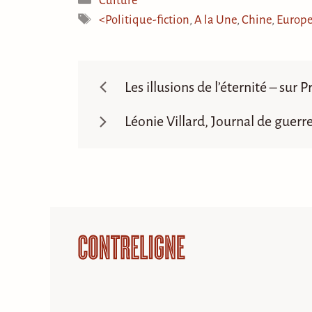
Culture
Étiquettes
<Politique-fiction
,
A la Une
,
Chine
,
Europ
Les illusions de l’éternité – sur 
Léonie Villard, Journal de guerr