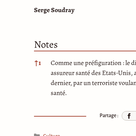
Serge Soudray
Notes
Notes
↑
1
Comme une préfiguration : le d
assureur santé des Etats-Unis, 
dernier, par un terroriste voula
santé.
Partage :
Catégories