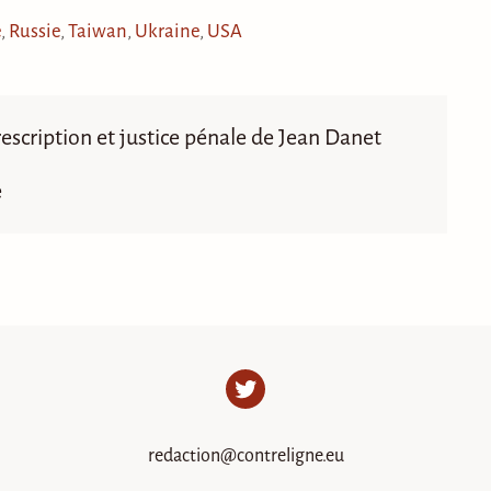
e
,
Russie
,
Taiwan
,
Ukraine
,
USA
Prescription et justice pénale de Jean Danet
e
Twitter
redaction@contreligne.eu