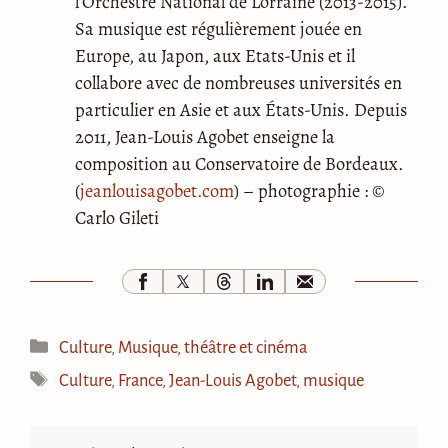
l’Orchestre National de Lorraine (2013-2015).
Sa musique est régulièrement jouée en
Europe, au Japon, aux Etats-Unis et il
collabore avec de nombreuses universités en
particulier en Asie et aux États-Unis. Depuis
2011, Jean-Louis Agobet enseigne la
composition au Conservatoire de Bordeaux.
(
jeanlouisagobet.com
) – photographie : ©
Carlo Gileti
Catégories
Culture
,
Musique, théâtre et cinéma
Étiquettes
Culture
,
France
,
Jean-Louis Agobet
,
musique