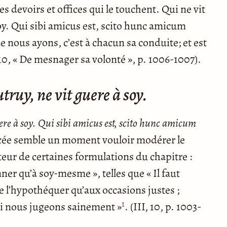
les devoirs et offices qui le touchent. Qui ne vit
oy. Qui sibi amicus est, scito hunc amicum
 nous ayons, c’est à chacun sa conduite; et est
 10, « De mesnager sa volonté », p. 1006-1007).
ruy, ne vit guere à soy.
ere à soy. Qui sibi amicus est, scito hunc amicum
ncée semble un moment vouloir modérer le
eur de certaines formulations du chapitre :
onner qu’à soy-mesme », telles que « Il faut
e l’hypothéquer qu’aux occasions justes ;
1
 si nous jugeons sainement »
. (III, 10, p. 1003-