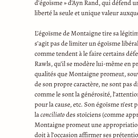
d’égoïsme » d’Ayn Rand, qui défend un 
liberté la seule et unique valeur auxqu
L’égoïsme de Montaigne tire sa légitim
s’agit pas de limiter un égoïsme libéra
comme tendent à le faire certains défen
Rawls, qu’il se modère lui-même en pr
qualités que Montaigne promeut, souv
de son propre caractère, ne sont pas d
comme le sont la générosité, l’attenti
pour la cause, etc. Son égoïsme n’est 
la
conciliato
des stoïciens (comme approp
Montaigne promeut une appropriation n
doit à l’occasion affirmer ses prétenti