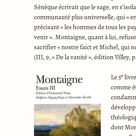
Sénèque écrivait que le sage, en s’isola
communauté plus universelle, qui « em
précisant « les hommes de tous les p
venir ». Montaigne, quant à lui, refus
sacrifier « nostre faict et Michel, qu
(III, 9, « De la vanité », édition Villey, p
e
Le 5
livr
comme éta
condamnat
développé
théologiq
dont Mont