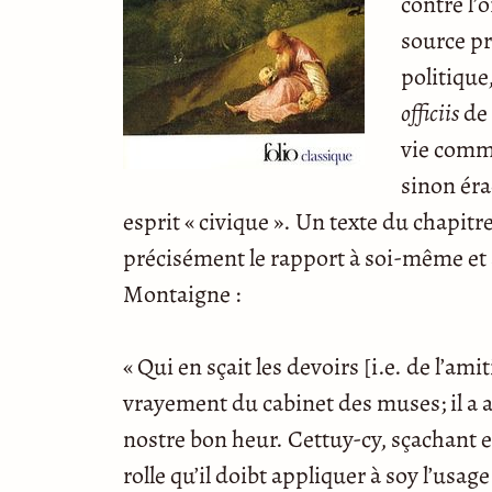
contre l’
source pr
politique,
officiis
de 
vie commu
sinon éra
esprit « civique ». Un texte du chapitr
précisément le rapport à soi-même et a
Montaigne :
« Qui en sçait les devoirs [i.e. de l’amit
vrayement du cabinet des muses; il a 
nostre bon heur. Cettuy-cy, sçachant e
rolle qu’il doibt appliquer à soy l’us