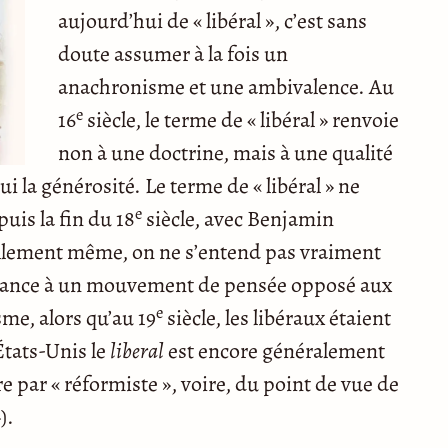
aujourd’hui de « libéral », c’est sans
doute assumer à la fois un
anachronisme et une ambivalence. Au
e
16
siècle, le terme de « libéral » renvoie
non à une doctrine, mais à une qualité
 la générosité. Le terme de « libéral » ne
e
uis la fin du 18
siècle, avec Benjamin
llement même, on ne s’entend pas vraiment
 France à un mouvement de pensée opposé aux
e
sme, alors qu’au 19
siècle, les libéraux étaient
États-Unis le
liberal
est encore généralement
e par « réformiste », voire, du point de vue de
).