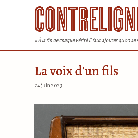
Aller
au
contenu
« À la fin de chaque vérité il faut ajouter qu'on s
La voix d’un fils
24 juin 2023