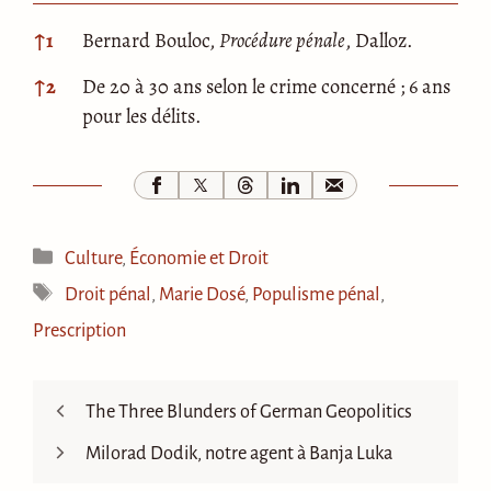
Notes
↑
1
Bernard Bouloc,
Procédure pénale
, Dalloz.
↑
2
De 20 à 30 ans selon le crime concerné ; 6 ans
pour les délits.
Catégories
Culture
,
Économie et Droit
Étiquettes
Droit pénal
,
Marie Dosé
,
Populisme pénal
,
Prescription
The Three Blunders of German Geopolitics
Milorad Dodik, notre agent à Banja Luka