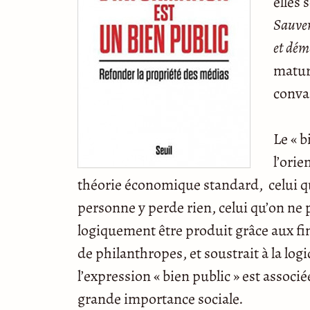
elles 
Sauver
et dém
maturi
conva
Le « b
l’orie
théorie économique standard, celui q
personne y perde rien, celui qu’on ne 
logiquement être produit grâce aux f
de philanthropes, et soustrait à la lo
l’expression « bien public » est associ
grande importance sociale.