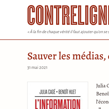
Aller
au
contenu
« À la fin de chaque vérité il faut ajouter qu'on s
Sauver les médias, 
31 mai 2021
Julia 
Benoî
l’éco