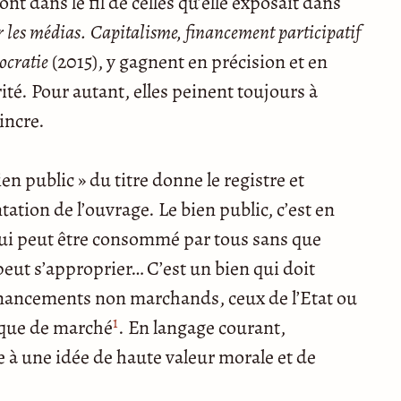
sont dans le fil de celles qu’elle exposait dans
 les médias. Capitalisme, financement participatif
ocratie
(2015), y gagnent en précision et en
té. Pour autant, elles peinent toujours à
incre.
ien public » du titre donne le registre et
ntation de l’ouvrage. Le bien public, c’est en
ui peut être consommé par tous sans que
peut s’approprier… C’est un bien qui doit
inancements non marchands, ceux de l’Etat ou
1
gique de marché
. En langage courant,
ée à une idée de haute valeur morale et de