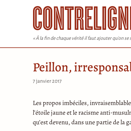
Aller
au
contenu
« À la fin de chaque vérité il faut ajouter qu'on s
Peillon, irresponsab
7 janvier 2017
Les propos imbéciles, invraisemblables d
l’étoile jaune et le racisme anti-mu
qu’est devenu, dans une partie de la g