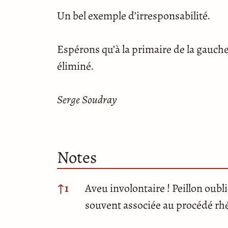
Un bel exemple d’irresponsabilité.
Espérons qu’à la primaire de la gauche, 
éliminé.
Serge Soudray
Notes
Notes
↑
1
Aveu involontaire ! Peillon oubl
souvent associée au procédé rhét