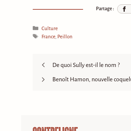
Partage :
Catégories
Culture
Étiquettes
France
,
Peillon
De quoi Sully est-il le nom ?
Benoît Hamon, nouvelle coquelu