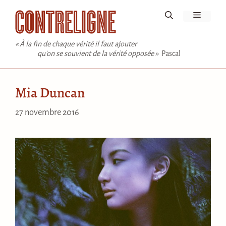
Aller
Menu
au
contenu
« À la fin de chaque vérité il faut ajouter
qu'on se souvient de la vérité opposée »
Pascal
Mia Duncan
27 novembre 2016