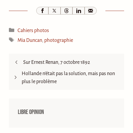
Catégories
Cahiers photos
Étiquettes
Mia Duncan
,
photographie
Sur Ernest Renan, 7 octobre 1892
Hollande n’était pas la solution, mais pas non
plus le problème
Libre opinion