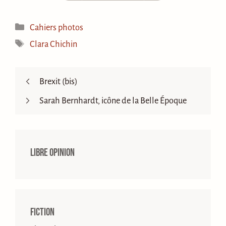
Catégories
Cahiers photos
Étiquettes
Clara Chichin
Brexit (bis)
Sarah Bernhardt, icône de la Belle Époque
Libre opinion
Fiction