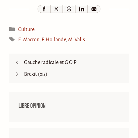
Catégories
Culture
Étiquettes
E. Macron
,
F. Hollande
,
M. Valls
Gauche radicale et G O P
Brexit (bis)
Libre opinion