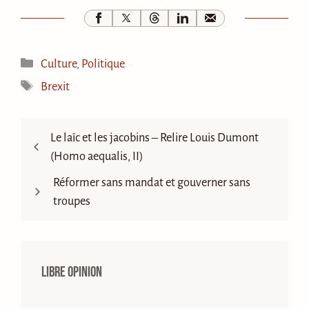
Catégories
Culture
,
Politique
Étiquettes
Brexit
Le laïc et les jacobins – Relire Louis Dumont
(Homo aequalis, II)
Réformer sans mandat et gouverner sans
troupes
Libre opinion