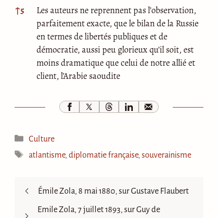
↑
5
Les auteurs ne reprennent pas l’observation,
parfaitement exacte, que le bilan de la Russie
en termes de libertés publiques et de
démocratie, aussi peu glorieux qu’il soit, est
moins dramatique que celui de notre allié et
client, l’Arabie saoudite
Catégories
Culture
Étiquettes
atlantisme
,
diplomatie française
,
souverainisme
Émile Zola, 8 mai 1880, sur Gustave Flaubert
Emile Zola, 7 juillet 1893, sur Guy de