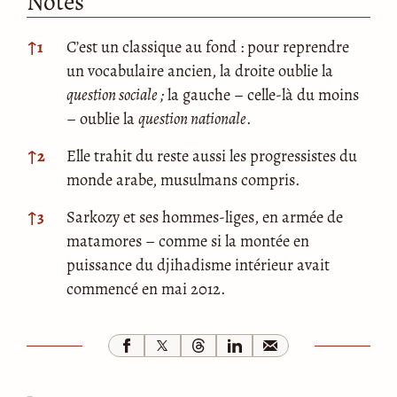
Notes
Notes
↑
1
C’est un classique au fond : pour reprendre
un vocabulaire ancien, la droite oublie la
question sociale ;
la gauche – celle-là du moins
– oublie la
question nationale
.
↑
2
Elle trahit du reste aussi les progressistes du
monde arabe, musulmans compris.
↑
3
Sarkozy et ses hommes-liges, en armée de
matamores – comme si la montée en
puissance du djihadisme intérieur avait
commencé en mai 2012.