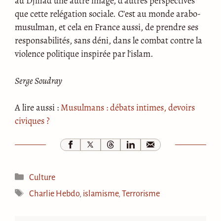
au Djihad une autre image, d’autres perspectives
que cette relégation sociale. C’est au monde arabo-
musulman, et cela en France aussi, de prendre ses
responsabilités, sans déni, dans le combat contre la
violence politique inspirée par l’islam.
Serge Soudray
A lire aussi :
Musulmans : débats intimes, devoirs
civiques ?
Catégories
Culture
Étiquettes
Charlie Hebdo
,
islamisme
,
Terrorisme