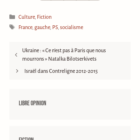
Catégories
Culture
,
Fiction
Étiquettes
France
,
gauche
,
PS
,
socialisme
Ukraine : « Ce n’est pas à Paris que nous
mourrons » Natalka Bilotserkivets
Israël dans Contreligne 2012-2015
Libre opinion