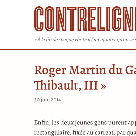
Aller
au
contenu
« À la fin de chaque vérité il faut ajouter qu'on s
Roger Martin du Gar
Thibault, III »
20 juin 2014
Enfin, les deux jeunes gens purent appr
rectangulaire, fixée au carreau par qua