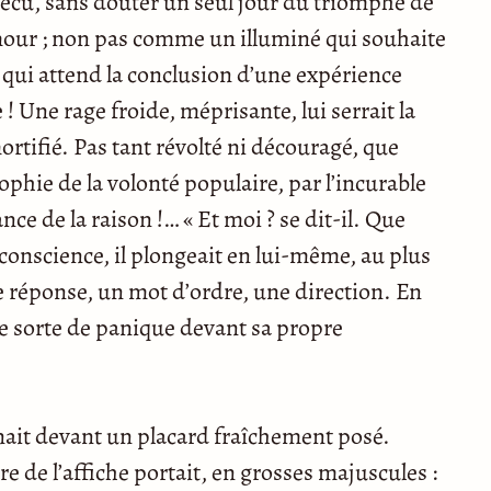
vécu, sans douter un seul jour du triomphe de
’amour ; non pas comme un illuminé qui souhaite
qui attend la conclusion d’une expérience
e ! Une rage froide, méprisante, lui serrait la
mortifié. Pas tant révolté ni découragé, que
ophie de la volonté populaire, par l’incurable
e de la raison !… « Et moi ? se dit-il. Que
 conscience, il plongeait en lui-même, au plus
ne réponse, un mot d’ordre, une direction. En
ne sorte de panique devant sa propre
nait devant un placard fraîchement posé.
re de l’affiche portait, en grosses majuscules :