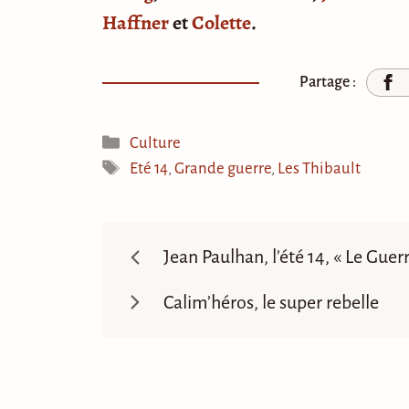
Haffner
et
Colette
.
Partage :
Catégories
Culture
Étiquettes
Eté 14
,
Grande guerre
,
Les Thibault
Jean Paulhan, l’été 14, « Le Guer
Calim’héros, le super rebelle