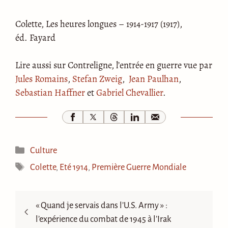
Colette, Les heures longues – 1914-1917 (1917),
éd. Fayard
Lire aussi sur Contreligne, l’entrée en guerre vue par
Jules Romains
,
Stefan Zweig
,
Jean Paulhan
,
Sebastian Haffner
et
Gabriel Chevallier
.
Catégories
Culture
Étiquettes
Colette
,
Eté 1914
,
Première Guerre Mondiale
« Quand je servais dans l’U.S. Army » :
l’expérience du combat de 1945 à l’Irak