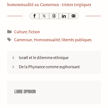
homosexualité au Cameroun : tristes tropiques
Catégories
Culture
,
Fiction
Étiquettes
Cameroun
,
Homosexualité
,
libertés publiques
Israël et le dilemme ethnique
De la Phynance comme euphorisant
Libre opinion