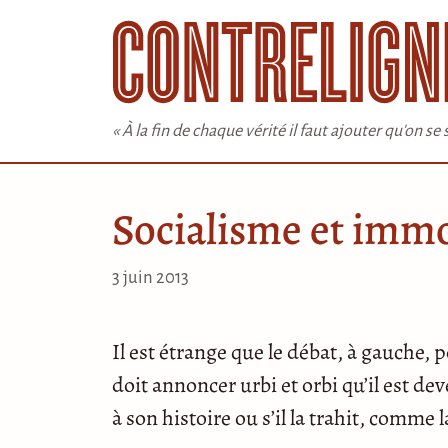
Aller
au
contenu
« À la fin de chaque vérité il faut ajouter qu'on s
Socialisme et imm
3 juin 2013
Il est étrange que le débat, à gauche, po
doit annoncer urbi et orbi qu’il est dev
à son histoire ou s’il la trahit, comme 