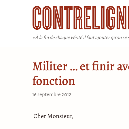
Aller
au
contenu
« À la fin de chaque vérité il faut ajouter qu'on s
Militer … et finir a
fonction
16 septembre 2012
Cher Monsieur,