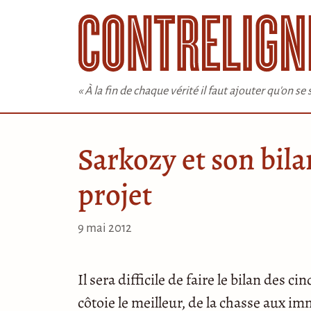
Aller
au
contenu
« À la fin de chaque vérité il faut ajouter qu'on s
Sarkozy et son bila
projet
9 mai 2012
Il sera difficile de faire le bilan des 
côtoie le meilleur, de la chasse aux im